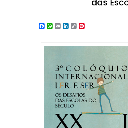
das Esco
Facebook
WhatsApp
Email
LinkedIn
Copy
Pinterest
Link