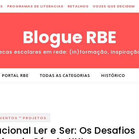
ES
PROGRAMAS DE LITERACIAS
RETALHOS
VOZES QUE DECIDEM
Blogue RBE
tecas escolares em rede: (in)formação, inspiraçã
PORTAL RBE
TODAS AS CATEGORIAS
HISTÓRICO
-
EVENTOS
PROJETOS
cional Ler e Ser: Os Desafios