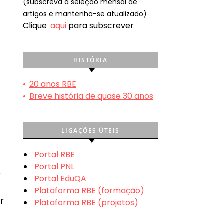
(subscreva a seleção mensal de
artigos e mantenha-se atualizado)
Clique
aqui
para subscrever
HISTÓRIA
•
20 anos RBE
•
Breve história de quase 30 anos
LIGAÇÕES ÚTEIS
Portal RBE
Portal PNL
e
Portal EduQA
a
Plataforma RBE (formação)
r
Plataforma RBE (projetos)