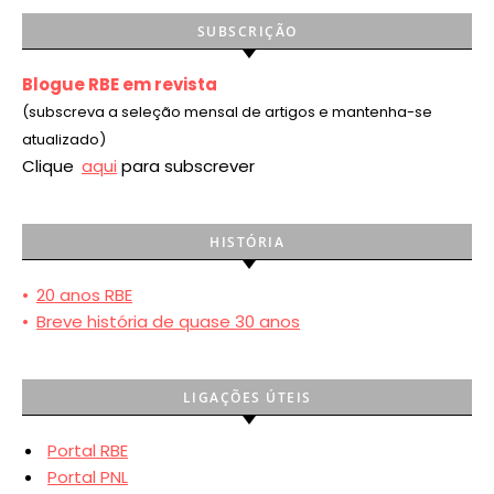
SUBSCRIÇÃO
Blogue RBE em revista
(subscreva a seleção mensal de artigos e mantenha-se
atualizado)
Clique
aqui
para subscrever
HISTÓRIA
•
20 anos RBE
•
Breve história de quase 30 anos
LIGAÇÕES ÚTEIS
Portal RBE
Portal PNL