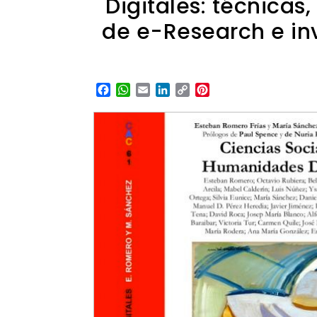
Digitales: técnica
de e-Research e inv
Facebook
WhatsApp
Email
LinkedIn
Copy
Pinterest
Link