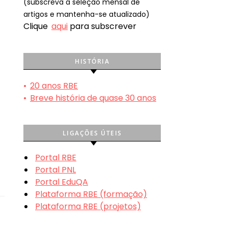
(subscreva a seleção mensal de
artigos e mantenha-se atualizado)
Clique
aqui
para subscrever
HISTÓRIA
•
20 anos RBE
•
Breve história de quase 30 anos
LIGAÇÕES ÚTEIS
Portal RBE
Portal PNL
Portal EduQA
Plataforma RBE (formação)
Plataforma RBE (projetos)