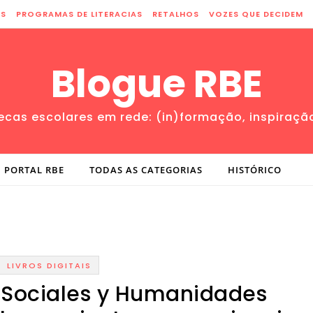
ES
PROGRAMAS DE LITERACIAS
RETALHOS
VOZES QUE DECIDEM
Blogue RBE
tecas escolares em rede: (in)formação, inspiraçã
PORTAL RBE
TODAS AS CATEGORIAS
HISTÓRICO
LIVROS DIGITAIS
s Sociales y Humanidades