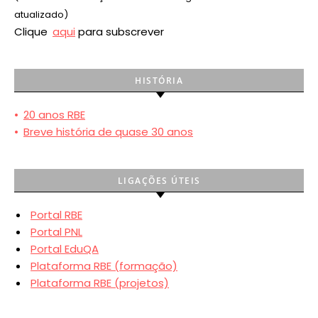
atualizado)
Clique
aqui
para subscrever
HISTÓRIA
•
20 anos RBE
•
Breve história de quase 30 anos
LIGAÇÕES ÚTEIS
Portal RBE
Portal PNL
Portal EduQA
Plataforma RBE (formação)
Plataforma RBE (projetos)