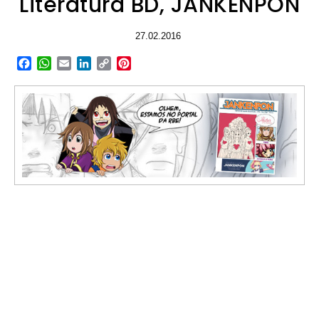
Literatura BD, JANKENPON
27.02.2016
Facebook
WhatsApp
Email
LinkedIn
Copy
Pinterest
Link