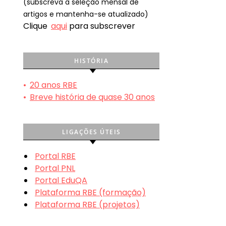
(subscreva a seleção mensal de
artigos e mantenha-se atualizado)
Clique
aqui
para subscrever
HISTÓRIA
•
20 anos RBE
•
Breve história de quase 30 anos
LIGAÇÕES ÚTEIS
Portal RBE
Portal PNL
Portal EduQA
Plataforma RBE (formação)
Plataforma RBE (projetos)