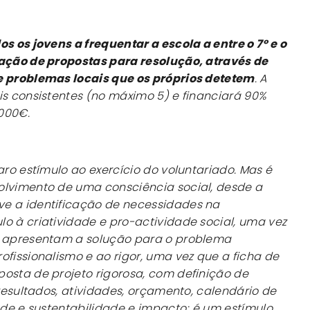
os os jovens a frequentar a escola a entre o 7º e o
ção de propostas para resolução, através de
e problemas locais que os próprios detetem
. A
is consistentes (no máximo 5) e financiará 90%
000€.
aro estímulo ao exercício do voluntariado. Mas é
olvimento de uma consciência social, desde a
e a identificação de necessidades na
o à criatividade e pro-actividade social, uma vez
e apresentam a solução para o problema
ofissionalismo e ao rigor, uma vez que a ficha de
osta de projeto rigorosa, com definição de
 resultados, atividades, orçamento, calendário de
dade e sustentabilidade e impacto; é um estímulo