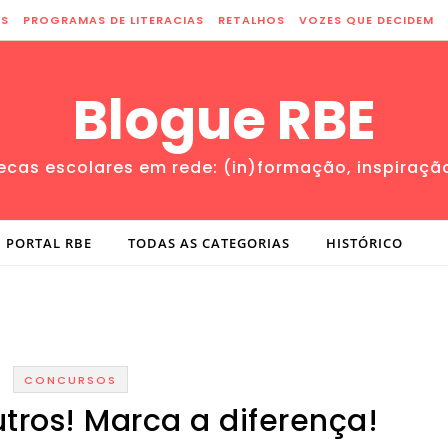
ES
PROGRAMAS DE LITERACIAS
RETALHOS
VOZES QUE DECIDEM
Blogue RBE
tecas escolares em rede: (in)formação, inspiraçã
PORTAL RBE
TODAS AS CATEGORIAS
HISTÓRICO
CONCURSOS
tros! Marca a diferença!