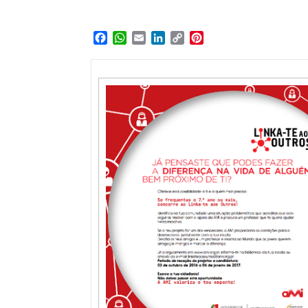
Facebook
WhatsApp
Email
LinkedIn
Copy
Pinterest
Link