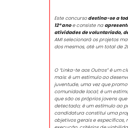
Este concurso
destina-se a tod
12º ano
e consiste na
apresenta
atividades de voluntariado, d
AMI selecionará os projetos ma
dos mesmos, até um total de 2
O “Linka-te aos Outros” é um cl
mais: é um estímulo ao desenv
juventude, uma vez que promov
comunidade local; é um estímul
que são os próprios jovens qu
detectado; é um estímulo ao pr
candidatura constitui uma prop
objetivos gerais e específicos,
execução, critérios de viabili