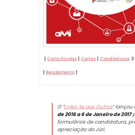
|
|
|
Carta Escolas
Cartaz
Candidaturas
: 
|
|
Regulamento
O “
Linka-te aos Outros
” lançou 
de 2016 a 6 de Janeiro de 2017
formulários de candidatura, p
apreciação do Júri.