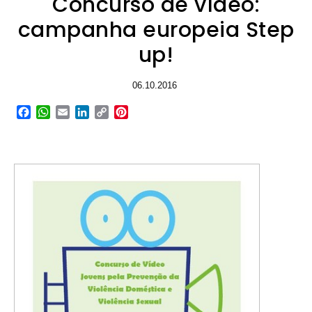
Concurso de vídeo:
campanha europeia Step
up!
06.10.2016
Facebook
WhatsApp
Email
LinkedIn
Copy
Pinterest
Link