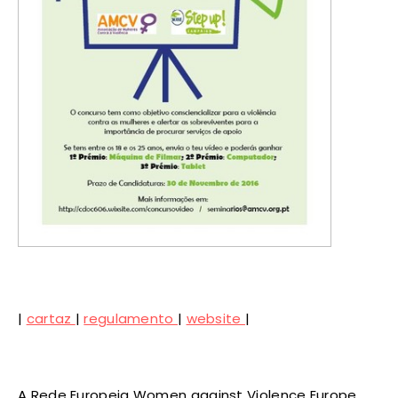
|
cartaz
|
regulamento
|
website
|
A Rede Europeia Women against Violence Europe