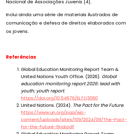
Nacional de Associações Juvenis [4].
Inclui ainda uma série de materiais ilustrados de
comunicação e defesa de direitos elaborados com
os jovens.
Referências
Global Education Monitoring Report Team &
United Nations Youth Office. (2026).
Global
education monitoring report 2026: lead with
youth; youth report
.
https://doi.org/10.54676/ELTQ3060
United Nations. (2024).
The Pact for the Future
.
https://www.un.org/pga/wp-
content/uploads/sites/109/2024/09/The-Pact-
for-the-Future-final.pdf
Global Education Monitoring Report Team.