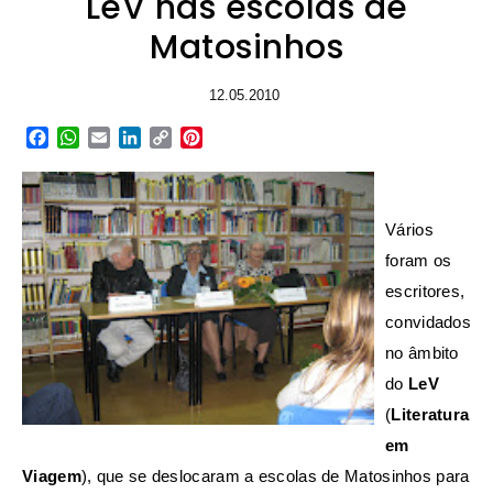
LeV nas escolas de
Matosinhos
12.05.2010
Facebook
WhatsApp
Email
LinkedIn
Copy
Pinterest
Link
Vários
foram os
escritores,
convidados
no âmbito
do
LeV
(
Literatura
em
Viagem
), que se deslocaram a escolas de Matosinhos para