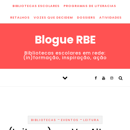
Skip to content
BIBLIOTECAS ESCOLARES
PROGRAMAS DE LITERACIAS
RETALHOS
VOZES QUE DECIDEM
DOSSIERS
ATIVIDADES
Blogue RBE
Bibliotecas escolares em rede:
(in)formação, inspiração, ação
-
-
BIBLIOTECAS
EVENTOS
LEITURA