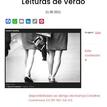
Leituras de verão
11.08.2011
Facebook
WhatsApp
Email
LinkedIn
Copy
Pinterest
Link
Slate
Imagem: