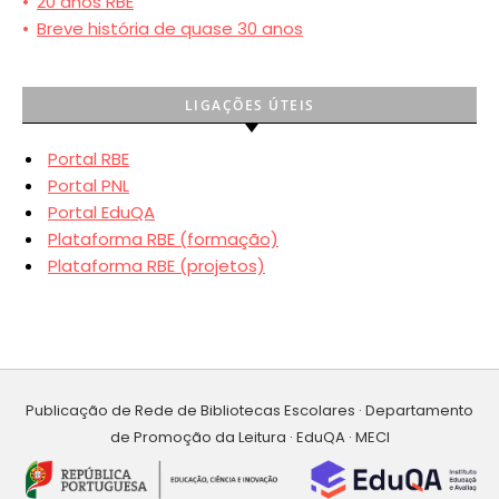
•
20 anos RBE
•
Breve história de quase 30 anos
LIGAÇÕES ÚTEIS
Portal RBE
Portal PNL
Portal EduQA
Plataforma RBE (formação)
Plataforma RBE (projetos)
Publicação de Rede de Bibliotecas Escolares · Departamento
de Promoção da Leitura · EduQA · MECI