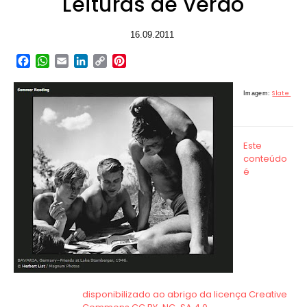
Leituras de verão
16.09.2011
Facebook
WhatsApp
Email
LinkedIn
Copy
Pinterest
Link
Slate
Imagem: