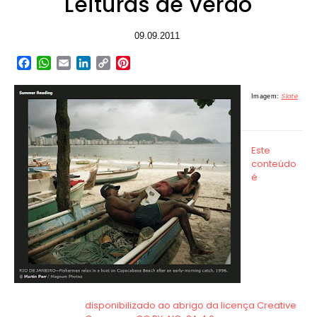
Leituras de verão
09.09.2011
Facebook
WhatsApp
Email
LinkedIn
Copy
Pinterest
Link
Slate
Imagem: