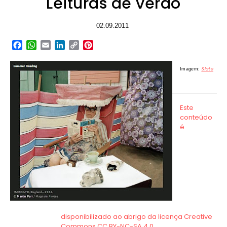
Leituras de verão
02.09.2011
Facebook
WhatsApp
Email
LinkedIn
Copy
Pinterest
Link
Slate
Imagem: