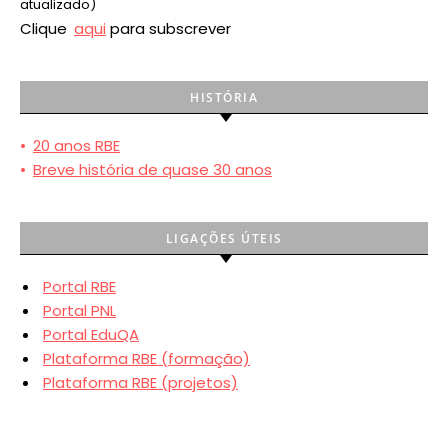
atualizado)
Clique
aqui
para subscrever
HISTÓRIA
•
20 anos RBE
•
Breve história de quase 30 anos
LIGAÇÕES ÚTEIS
Portal RBE
Portal PNL
Portal EduQA
Plataforma RBE (formação)
Plataforma RBE (projetos)