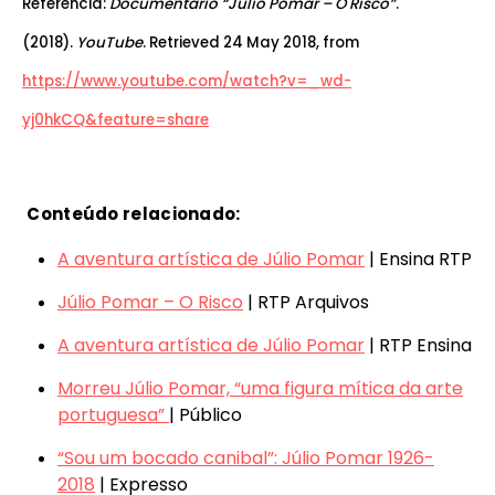
Referência:
Documentário “Júlio Pomar – O Risco”
.
(2018).
YouTube
. Retrieved 24 May 2018, from
https://www.youtube.com/watch?v=_wd-
yj0hkCQ&feature=share
Conteúdo relacionado:
A aventura artística de Júlio Pomar
| Ensina RTP
Júlio Pomar – O Risco
| RTP Arquivos
A aventura artística de Júlio Pomar
| RTP Ensina
Morreu
Júlio Pomar, “uma figura mítica da arte
portuguesa”
| Público
“Sou um bocado canibal”: Júlio Pomar 1926-
2018
| Expresso