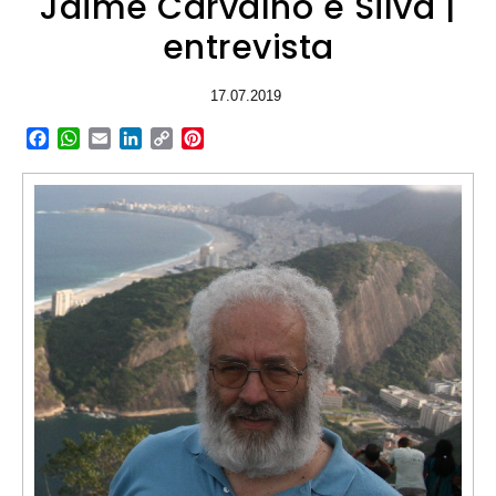
Jaime Carvalho e Silva |
entrevista
17.07.2019
Facebook
WhatsApp
Email
LinkedIn
Copy
Pinterest
Link