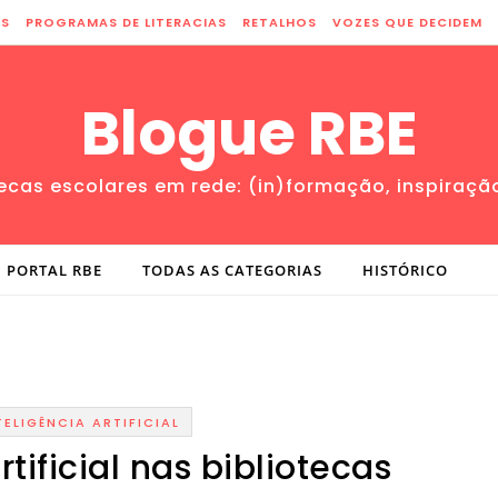
ES
PROGRAMAS DE LITERACIAS
RETALHOS
VOZES QUE DECIDEM
Blogue RBE
tecas escolares em rede: (in)formação, inspiraçã
PORTAL RBE
TODAS AS CATEGORIAS
HISTÓRICO
TELIGÊNCIA ARTIFICIAL
rtificial nas bibliotecas