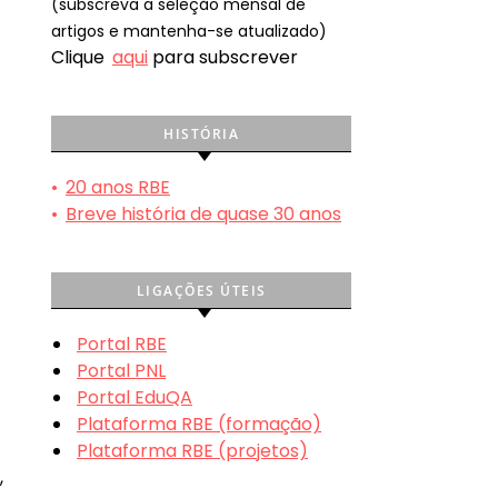
(subscreva a seleção mensal de
artigos e mantenha-se atualizado)
Clique
aqui
para subscrever
HISTÓRIA
•
20 anos RBE
•
Breve história de quase 30 anos
LIGAÇÕES ÚTEIS
Portal RBE
Portal PNL
Portal EduQA
Plataforma RBE (formação)
Plataforma RBE (projetos)
,