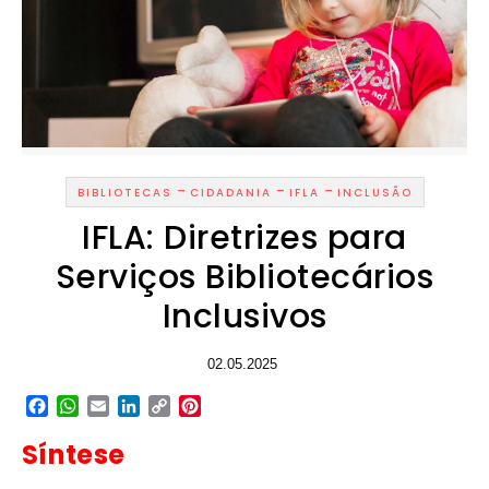
-
-
-
BIBLIOTECAS
CIDADANIA
IFLA
INCLUSÃO
IFLA: Diretrizes para
Serviços Bibliotecários
Inclusivos
02.05.2025
Facebook
WhatsApp
Email
LinkedIn
Copy
Pinterest
Link
Síntese