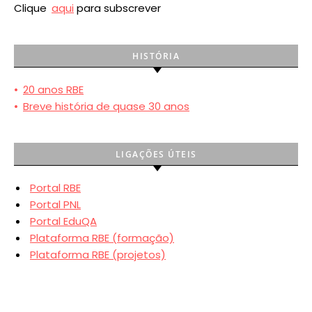
Clique
aqui
para subscrever
HISTÓRIA
•
20 anos RBE
•
Breve história de quase 30 anos
LIGAÇÕES ÚTEIS
Portal RBE
Portal PNL
Portal EduQA
Plataforma RBE (formação)
Plataforma RBE (projetos)