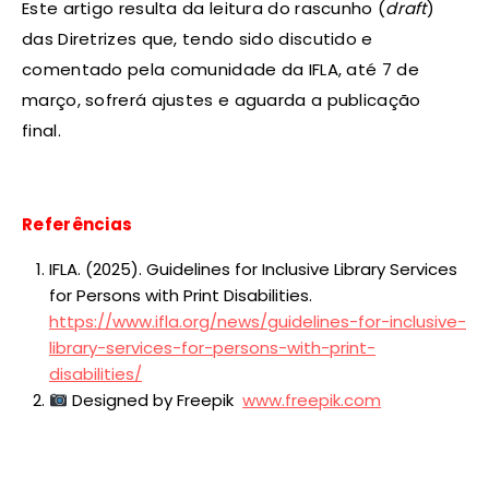
Este artigo resulta da leitura do rascunho (
draft
)
das Diretrizes que, tendo sido discutido e
comentado pela comunidade da IFLA, até 7 de
março, sofrerá ajustes e aguarda a publicação
final.
Referências
IFLA. (2025).
Guidelines for Inclusive Library Services
for Persons with Print Disabilities
.
https://www.ifla.org/news/guidelines-for-inclusive-
library-services-for-persons-with-print-
disabilities/
Designed by Freepik
www.freepik.com