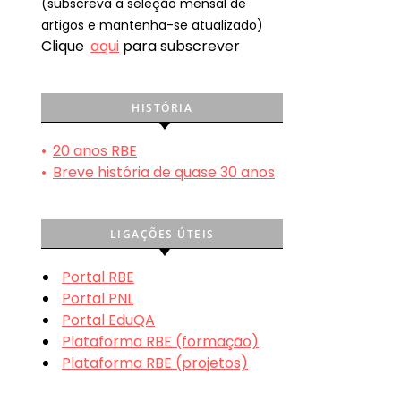
(subscreva a seleção mensal de
artigos e mantenha-se atualizado)
Clique
aqui
para subscrever
HISTÓRIA
•
20 anos RBE
•
Breve história de quase 30 anos
LIGAÇÕES ÚTEIS
Portal RBE
Portal PNL
Portal EduQA
Plataforma RBE (formação)
Plataforma RBE (projetos)