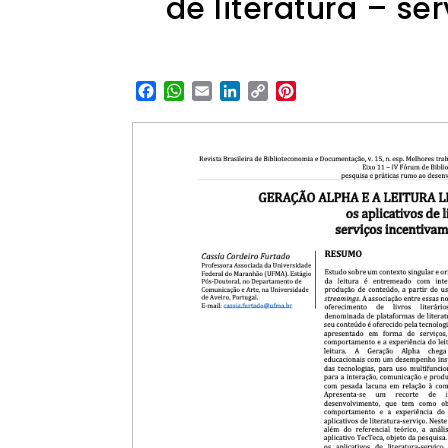
de literatura – ser
Facebook
WhatsApp
Email
LinkedIn
Copy
Pinterest
Link