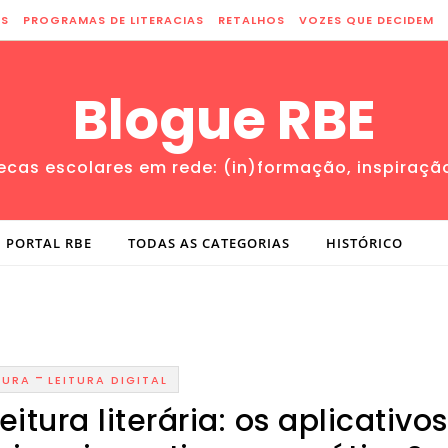
ES
PROGRAMAS DE LITERACIAS
RETALHOS
VOZES QUE DECIDEM
Blogue RBE
tecas escolares em rede: (in)formação, inspiraçã
PORTAL RBE
TODAS AS CATEGORIAS
HISTÓRICO
-
TURA
LEITURA DIGITAL
itura literária: os aplicativos