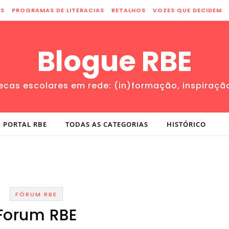
ES
PROGRAMAS DE LITERACIAS
RETALHOS
VOZES QUE DECIDEM
Blogue RBE
tecas escolares em rede: (in)formação, inspiraçã
PORTAL RBE
TODAS AS CATEGORIAS
HISTÓRICO
FÓRUM RBE
Forum RBE