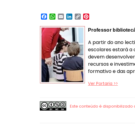
Facebook
WhatsApp
Email
LinkedIn
Copy
Pinterest
Link
Professor bibliotec
A partir do ano lec
escolares estará a 
devem desenvolver e
recursos e investim
formativo e das apr
Ver Portaria >>