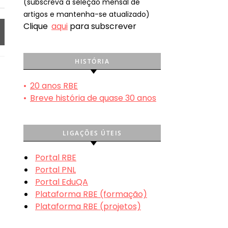
(subscreva a seleção mensal de
artigos e mantenha-se atualizado)
Clique
aqui
para subscrever
HISTÓRIA
•
20 anos RBE
•
Breve história de quase 30 anos
LIGAÇÕES ÚTEIS
Portal RBE
Portal PNL
Portal EduQA
Plataforma RBE (formação)
Plataforma RBE (projetos)