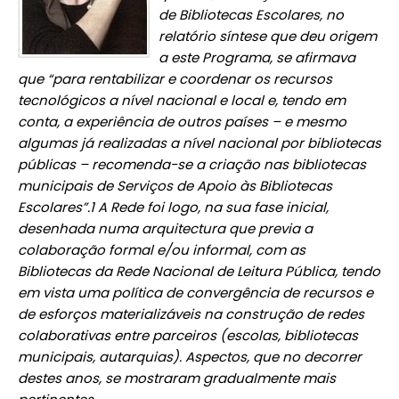
de Bibliotecas Escolares, no
relatório síntese que de
u origem
a este Programa, se afirmava
que “para rentabilizar e coordenar os recursos
tecnológicos a nível nacional e local e, tendo em
conta, a experiência de outros países – e mesmo
algumas já realizadas a nível nacional por bibliotecas
públicas – recomenda-se a criação nas bibl
i
otecas
municipais de Serviços de Apoio às Bibliot
ecas
Escolares”.1 A Rede foi logo, na sua fase
inicial,
desenhada numa arquite
ctura que previa a
colaboração formal e/ou informal, com as
Bibliotecas da Rede Nacional de Leitura Pública, tendo
em vista uma política de convergência de recursos e
de esforços materializáv
eis na construção de redes
colaborativas entre parceiros (escolas, bibliotecas
municipais, autarquias). Aspectos, que no decorrer
destes anos, se mostraram gradualmente mais