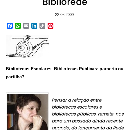
Bibliorede
22.06.2009
Facebook
WhatsApp
Email
LinkedIn
Copy
Pinterest
Link
Bibliotecas Escolares, Bibliotecas Públicas: parceria ou
partilha?
Pensa
r a re
l
ação
entre
bibliotecas escolares e
bibliotecas públicas, remete-nos
para um passado ainda recente
quando, do lançamento da Rede