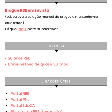
Blogue RBE em revista
(subscreva a seleção mensal de artigos e mantenha-se
atualizado)
Clique
aqui
para subscrever
HISTÓRIA
•
20 anos RBE
•
Breve história de quase 30 anos
LIGAÇÕES ÚTEIS
Portal RBE
Portal PNL
Portal EduQA
Plataforma RBE (formação)