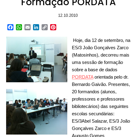
Formação PORDATA
12.10.2010
Facebook
WhatsApp
Email
LinkedIn
Copy
Pinterest
Link
Hoje, dia 12 de setembro, na
ES/3 João Gonçalves Zarco
(Matosinhos), decorreu mais
uma sessão de formação
sobre a base de dados
PORDATA
orientada pelo dr.
Bernardo Gaivão. Presentes,
20 formandos (alunos,
professores e professores
bibliotecários) das seguintes
escolas secundárias:
ES/3Abel Salazar, ES/3 João
Gonçalves Zarco e ES/3
Augusto Gomes