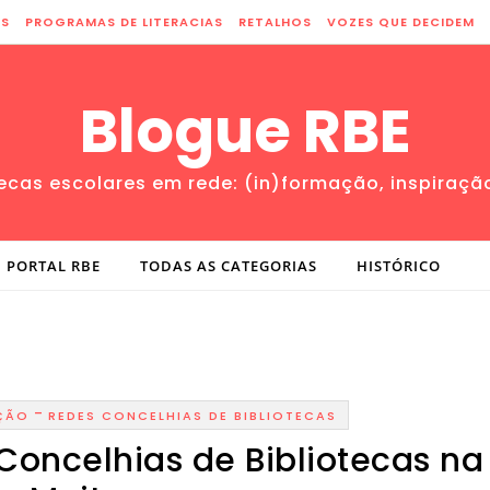
ES
PROGRAMAS DE LITERACIAS
RETALHOS
VOZES QUE DECIDEM
Blogue RBE
tecas escolares em rede: (in)formação, inspiraçã
PORTAL RBE
TODAS AS CATEGORIAS
HISTÓRICO
-
ÇÃO
REDES CONCELHIAS DE BIBLIOTECAS
Concelhias de Bibliotecas na