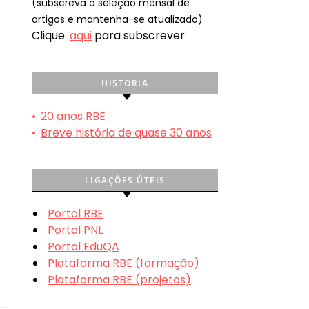
(subscreva a seleção mensal de
artigos e mantenha-se atualizado)
Clique
aqui
para subscrever
HISTÓRIA
•
20 anos RBE
•
Breve história de quase 30 anos
LIGAÇÕES ÚTEIS
Portal RBE
Portal PNL
Portal EduQA
Plataforma RBE (formação)
Plataforma RBE (projetos)