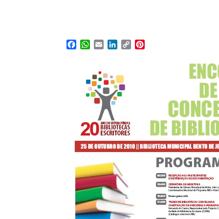
Facebook
WhatsApp
Email
LinkedIn
Copy
Pinterest
Link