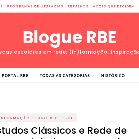
ES
PROGRAMAS DE LITERACIAS
RETALHOS
VOZES QUE DECIDEM
Blogue RBE
tecas escolares em rede: (in)formação, inspiraçã
PORTAL RBE
TODAS AS CATEGORIAS
HISTÓRICO
-
-
 INFORMAÇÃO
PARCERIAS
RBE
studos Clássicos e Rede de