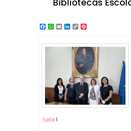
Bibliotecas Esco
Facebook
WhatsApp
Email
LinkedIn
Copy
Pinterest
Link
|
Fonte