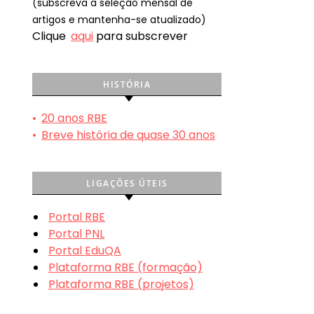
(subscreva a seleção mensal de
artigos e mantenha-se atualizado)
Clique
aqui
para subscrever
HISTÓRIA
•
20 anos RBE
•
Breve história de quase 30 anos
LIGAÇÕES ÚTEIS
Portal RBE
Portal PNL
Portal EduQA
Plataforma RBE (formação)
Plataforma RBE (projetos)