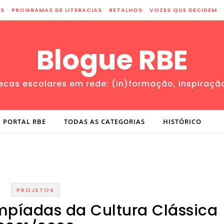
ES
PROGRAMAS DE LITERACIAS
RETALHOS
VOZES QUE DECIDEM
Blogue RBE
tecas escolares em rede: (in)formação, inspiraçã
PORTAL RBE
TODAS AS CATEGORIAS
HISTÓRICO
PROJETOS
impíadas da Cultura Clássica