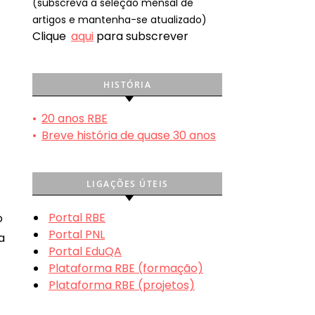
(subscreva a seleção mensal de
artigos e mantenha-se atualizado)
Clique
aqui
para subscrever
HISTÓRIA
•
20 anos RBE
•
Breve história de quase 30 anos
LIGAÇÕES ÚTEIS
Portal RBE
o
Portal PNL
a
Portal EduQA
Plataforma RBE (formação)
Plataforma RBE (projetos)