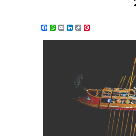
Facebook
WhatsApp
Email
LinkedIn
Copy
Pinterest
Link