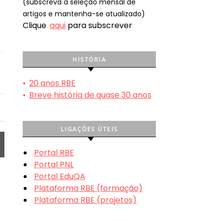
(subscreva a seleção mensal de
artigos e mantenha-se atualizado)
Clique
aqui
para subscrever
HISTÓRIA
•
20 anos RBE
•
Breve história de quase 30 anos
LIGAÇÕES ÚTEIS
Portal RBE
Portal PNL
Portal EduQA
Plataforma RBE (formação)
Plataforma RBE (projetos)