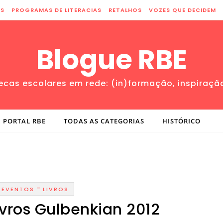
ES
PROGRAMAS DE LITERACIAS
RETALHOS
VOZES QUE DECIDEM
Blogue RBE
tecas escolares em rede: (in)formação, inspiraçã
PORTAL RBE
TODAS AS CATEGORIAS
HISTÓRICO
-
EVENTOS
LIVROS
ivros Gulbenkian 2012