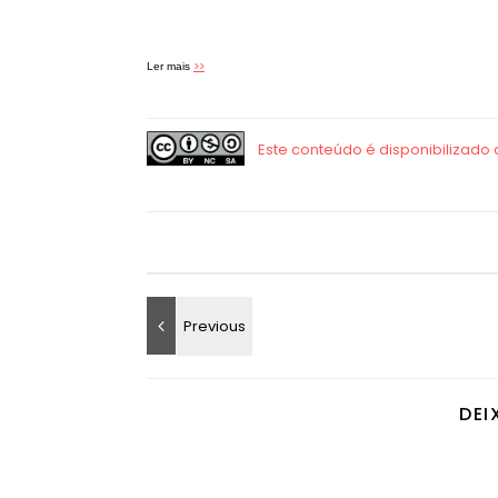
>>
Ler mais
DEI