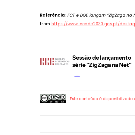
Referência
:
FCT e DGE lançam “ZigZaga na N
from
https://www.incode2030.gov.pt/desta