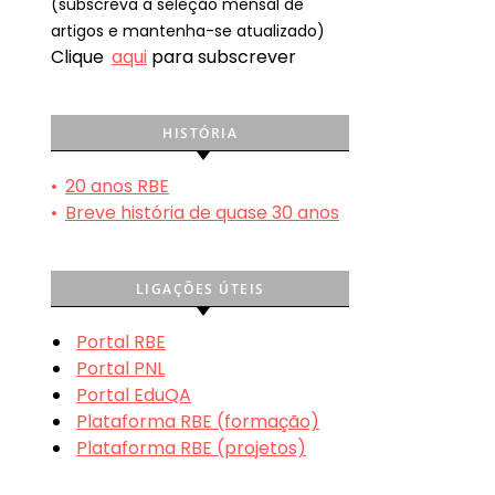
(subscreva a seleção mensal de
artigos e mantenha-se atualizado)
Clique
aqui
para subscrever
HISTÓRIA
•
20 anos RBE
•
Breve história de quase 30 anos
LIGAÇÕES ÚTEIS
Portal RBE
Portal PNL
Portal EduQA
Plataforma RBE (formação)
Plataforma RBE (projetos)