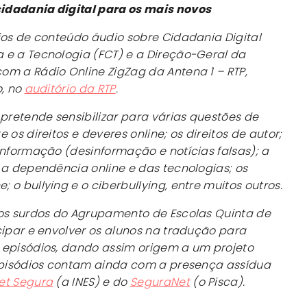
idadania digital para os mais novos
ios de conteúdo áudio sobre Cidadania Digital
 e a Tecnologia (FCT) e a Direção-Geral da
om a Rádio Online ZigZag da Antena 1 – RTP,
o, no
auditório da RTP
.
 pretende sensibilizar para várias questões de
 os direitos e deveres online; os direitos de autor;
informação (desinformação e notícias falsas); a
 a dependência online e das tecnologias; os
 o bullying e o ciberbullying, entre muitos outros.
nos surdos do Agrupamento de Escolas Quinta de
cipar e envolver os alunos na tradução para
 episódios, dando assim origem a um projeto
 episódios contam ainda com a presença assídua
net Segura
(a INES) e do
SeguraNet
(o Pisca).