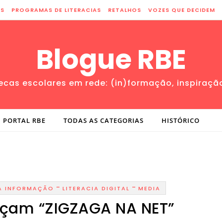
ES
PROGRAMAS DE LITERACIAS
RETALHOS
VOZES QUE DECIDEM
Blogue RBE
tecas escolares em rede: (in)formação, inspiraçã
PORTAL RBE
TODAS AS CATEGORIAS
HISTÓRICO
-
-
A INFORMAÇÃO
LITERACIA DIGITAL
MEDIA
nçam “ZIGZAGA NA NET”