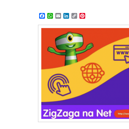
Facebook
WhatsApp
Email
LinkedIn
Copy
Pinterest
Link