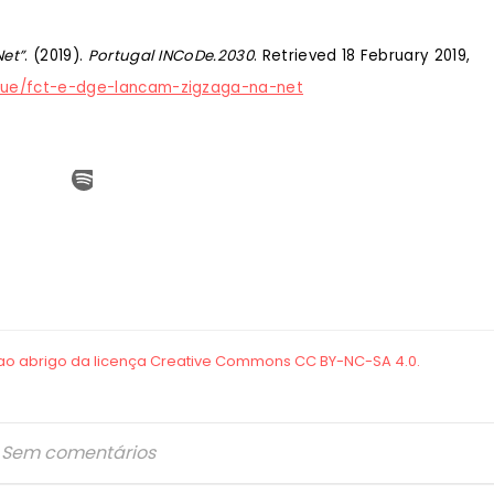
et”
. (2019).
Portugal INCoDe.2030
. Retrieved 18 February 2019,
que/fct-e-dge-lancam-zigzaga-na-net
Sem comentários