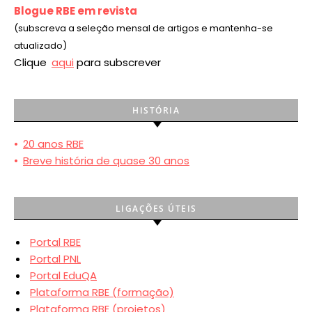
Blogue RBE em revista
(subscreva a seleção mensal de artigos e mantenha-se
atualizado)
Clique
aqui
para subscrever
HISTÓRIA
•
20 anos RBE
•
Breve história de quase 30 anos
LIGAÇÕES ÚTEIS
Portal RBE
Portal PNL
Portal EduQA
Plataforma RBE (formação)
Plataforma RBE (projetos)