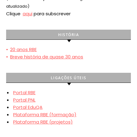
atualizado)
Clique
aqui
para subscrever
HISTÓRIA
•
20 anos RBE
•
Breve história de quase 30 anos
LIGAÇÕES ÚTEIS
Portal RBE
Portal PNL
Portal EduQA
Plataforma RBE (formação)
Plataforma RBE (projetos)