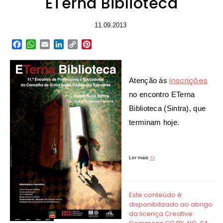
ETerna Biblioteca
11.09.2013
Facebook
WhatsApp
Email
LinkedIn
Copy
Pinterest
Link
inscrições
Atenção às
no encontro ETerna
Biblioteca (Sintra), que
terminam hoje.
>>
Ler mais