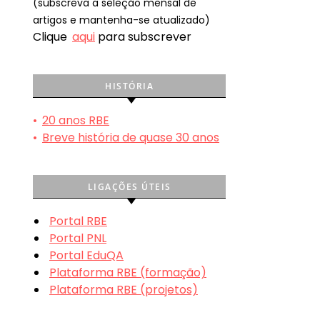
(subscreva a seleção mensal de
artigos e mantenha-se atualizado)
Clique
aqui
para subscrever
HISTÓRIA
•
20 anos RBE
•
Breve história de quase 30 anos
LIGAÇÕES ÚTEIS
Portal RBE
Portal PNL
Portal EduQA
Plataforma RBE (formação)
Plataforma RBE (projetos)