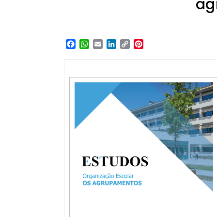
ag
Facebook
WhatsApp
Email
LinkedIn
Copy
Pinterest
Link