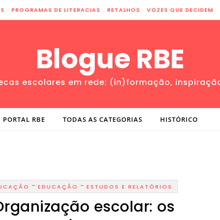
ES
PROGRAMAS DE LITERACIAS
RETALHOS
VOZES QUE DECIDEM
Blogue RBE
tecas escolares em rede: (in)formação, inspiraçã
PORTAL RBE
TODAS AS CATEGORIAS
HISTÓRICO
-
-
DUCAÇÃO
EDUCAÇÃO
ESTUDOS E RELATÓRIOS
Organização escolar: os