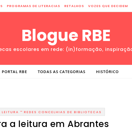
ES
PROGRAMAS DE LITERACIAS
RETALHOS
VOZES QUE DECIDEM
Blogue RBE
tecas escolares em rede: (in)formação, inspiraçã
PORTAL RBE
TODAS AS CATEGORIAS
HISTÓRICO
-
-
LEITURA
REDES CONCELHIAS DE BIBLIOTECAS
ra a leitura em Abrantes