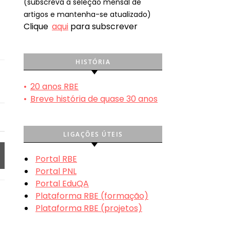
(subscreva a seleção mensal de
artigos e mantenha-se atualizado)
Clique
aqui
para subscrever
HISTÓRIA
•
20 anos RBE
•
Breve história de quase 30 anos
LIGAÇÕES ÚTEIS
Portal RBE
Portal PNL
Portal EduQA
Plataforma RBE (formação)
Plataforma RBE (projetos)