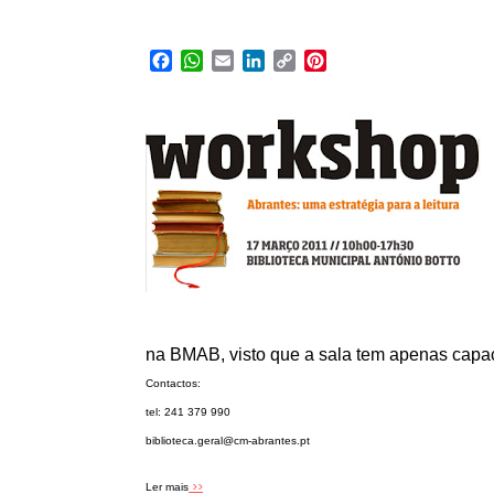
Facebook
WhatsApp
Email
LinkedIn
Copy
Pinterest
Link
na BMAB, visto que a sala tem apenas capa
Contactos:
tel: 241 379 990
biblioteca.geral@cm-abrantes.pt
>>
Ler mais