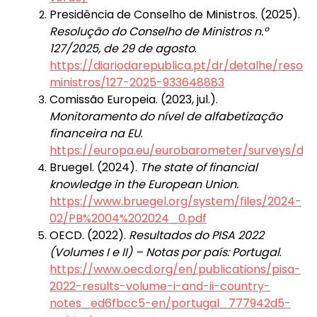
Presidência de Conselho de Ministros. (2025).
Resolução do Conselho de Ministros n.º
127/2025, de 29 de agosto
.
https://diariodarepublica.pt/dr/detalhe/resol
ministros/127-2025-933648883
Comissão Europeia. (2023, jul.).
Monitoramento do nível de alfabetização
financeira na EU
.
https://europa.eu/eurobarometer/surveys/deta
Bruegel. (2024).
The state of financial
knowledge in the European Union.
https://www.bruegel.org/system/files/2024-
02/PB%2004%202024_0.pdf
OECD. (2022).
Resultados do PISA 2022
(Volumes I e II) – Notas por país: Portugal
.
https://www.oecd.org/en/publications/pisa-
2022-results-volume-i-and-ii-country-
notes_ed6fbcc5-en/portugal_777942d5-