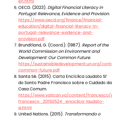
en.html
OECD. (2023).
Digital Financial Literacy in
Portugal: Relevance, Evidence and Provision
.
https://www.oecd.org/finance/financial-
education/digital-financial-literacy-in-
portugal-relevance-evidence-and-
provision.pdf
Brundtland, G. (Coord.). (1987).
Report of the
World Commission on Environment and
Development: Our Common Future
.
https://sustainabledevelopment.un.org/cont
common-future.pdf
Santa Sé. (2015). Carta Encíclica Laudato Si’
do Santo Padre Francisco sobre o Cuidado da
Casa Comum.
https://www.vatican.va/content/francesco/p
francesco_20150524_enciclica-laudato-
si.html
United Nations. (2015).
Transformando o