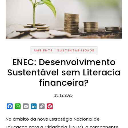
-
AMBIENTE
SUSTENTABILIDADE
ENEC: Desenvolvimento
Sustentável sem Literacia
financeira?
15.12.2025
Facebook
WhatsApp
Email
LinkedIn
Copy
Pinterest
Link
No âmbito da nova Estratégia Nacional de
Educação para a Cidadania (ENEC), a componente