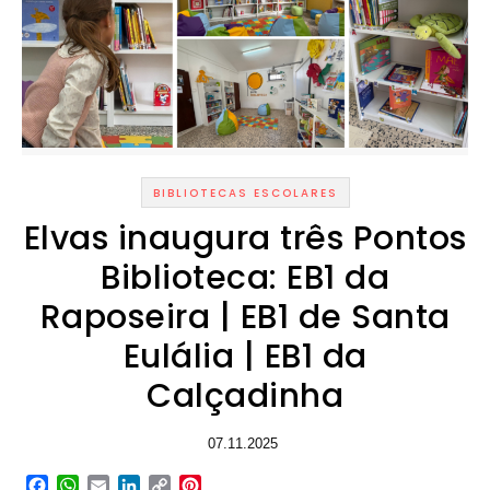
BIBLIOTECAS ESCOLARES
Elvas inaugura três Pontos
Biblioteca: EB1 da
Raposeira | EB1 de Santa
Eulália | EB1 da
Calçadinha
07.11.2025
Facebook
WhatsApp
Email
LinkedIn
Copy
Pinterest