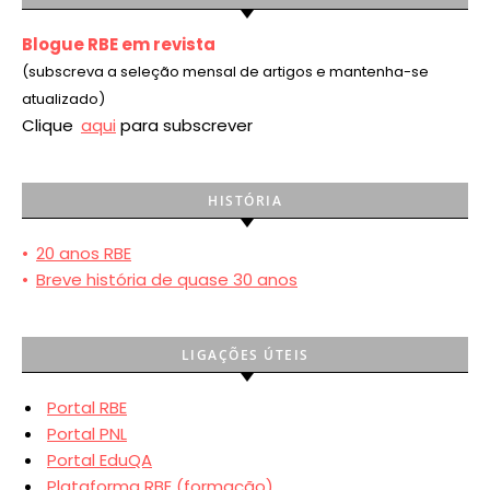
Blogue RBE em revista
(subscreva a seleção mensal de artigos e mantenha-se
atualizado)
Clique
aqui
para subscrever
HISTÓRIA
•
20 anos RBE
•
Breve história de quase 30 anos
LIGAÇÕES ÚTEIS
Portal RBE
Portal PNL
Portal EduQA
Plataforma RBE (formação)