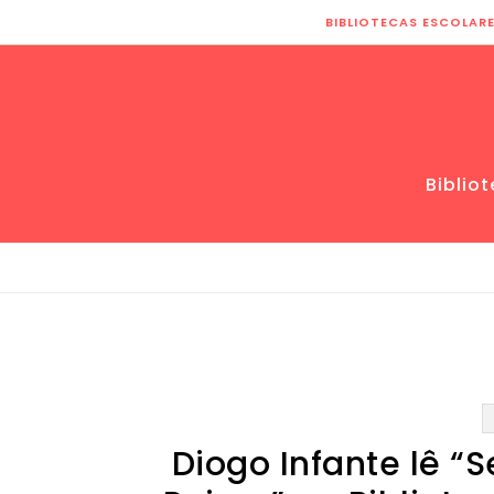
Skip to content
BIBLIOTECAS ESCOLAR
Biblio
Diogo Infante lê “