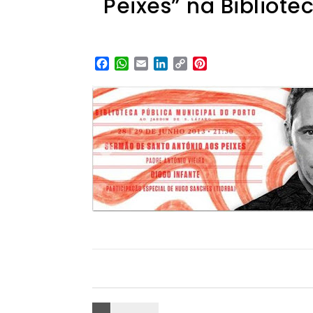
Peixes” na Bibliote
Facebook
WhatsApp
Email
LinkedIn
Copy
Pinterest
Link