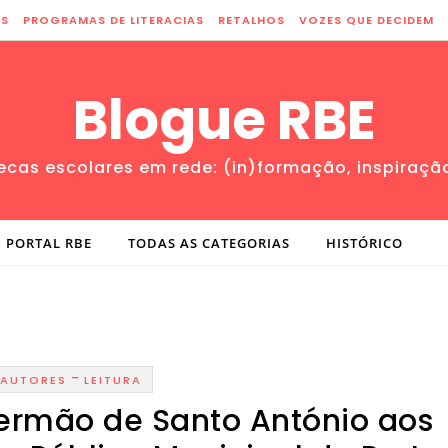
ES
PROGRAMAS DE LITERACIAS
RETALHOS
VOZES QUE DECIDEM
Blogue RBE
tecas escolares em rede: (in)formação, inspiraçã
PORTAL RBE
TODAS AS CATEGORIAS
HISTÓRICO
-
AUTORES
LEITURA
Sermão de Santo António aos