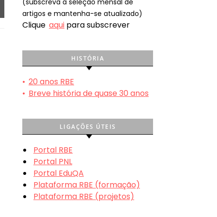
(subscreva a seleção mensal de
artigos e mantenha-se atualizado)
Clique
aqui
para subscrever
HISTÓRIA
•
20 anos RBE
•
Breve história de quase 30 anos
LIGAÇÕES ÚTEIS
Portal RBE
Portal PNL
Portal EduQA
Plataforma RBE (formação)
Plataforma RBE (projetos)