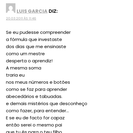
LUIS GARCIA
DIZ:
20.03.2011 ÀS 11:46
Se eu pudesse compreender
a fórmula que investaste
dos dias que me ensinaste
como um mestre
desperta o aprendiz!
A mesma soma
traria eu
nos meus números e botões
como se faz para aprender
abecedários e tabuadas.
e demais mistérios que desconheço
como fazer, para entender…
E se eu de facto for capaz
então serei o mesmo pai
que tu és para o teu filho