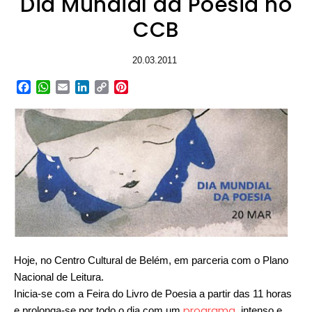
Dia Mundial da Poesia no
CCB
20.03.2011
Facebook
WhatsApp
Email
LinkedIn
Copy
Pinterest
Link
Hoje, no Centro Cultural de Belém, em parceria com o Plano
Nacional de Leitura.
Inicia-se com a Feira do Livro de Poesia a partir das 11 horas
programa
e prolonga-se por todo o dia com um
, intenso e