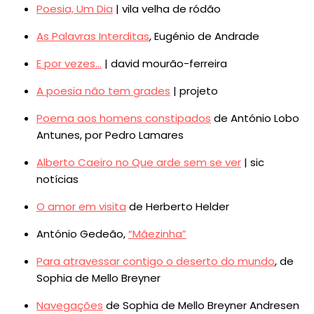
Poesia, Um Dia
| vila velha de ródão
As Palavras Interditas
, Eugénio de Andrade
E por vezes…
| david mourão-ferreira
A poesia não tem grades
| projeto
Poema aos homens constipados
de António Lobo
Antunes, por Pedro Lamares
Alberto Caeiro no Que arde sem se ver
| sic
notícias
O amor em visita
de Herberto Helder
António Gedeão,
“Mãezinha”
Para atravessar contigo o deserto do mundo
, de
Sophia de Mello Breyner
Navegações
de Sophia de Mello Breyner Andresen