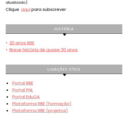
atualizado)
Clique
aqui
para subscrever
HISTÓRIA
•
20 anos RBE
•
Breve história de quase 30 anos
LIGAÇÕES ÚTEIS
Portal RBE
Portal PNL
Portal EduQA
Plataforma RBE (formação)
Plataforma RBE (projetos)