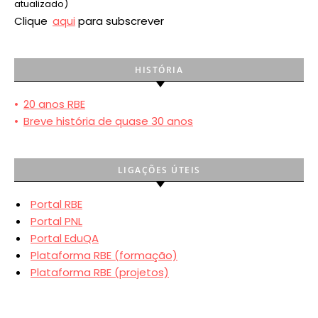
atualizado)
Clique
aqui
para subscrever
HISTÓRIA
•
20 anos RBE
•
Breve história de quase 30 anos
LIGAÇÕES ÚTEIS
Portal RBE
Portal PNL
Portal EduQA
Plataforma RBE (formação)
Plataforma RBE (projetos)