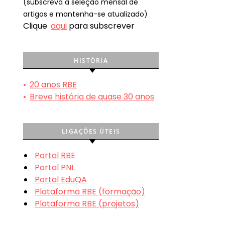
(subscreva a seleção mensal de
artigos e mantenha-se atualizado)
Clique
aqui
para subscrever
HISTÓRIA
•
20 anos RBE
•
Breve história de quase 30 anos
LIGAÇÕES ÚTEIS
Portal RBE
Portal PNL
Portal EduQA
Plataforma RBE (formação)
Plataforma RBE (projetos)