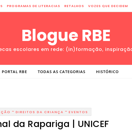
ES
PROGRAMAS DE LITERACIAS
RETALHOS
VOZES QUE DECIDEM
Blogue RBE
tecas escolares em rede: (in)formação, inspiraçã
PORTAL RBE
TODAS AS CATEGORIAS
HISTÓRICO
-
-
AÇÃO
DIREITOS DA CRIANÇA
EVENTOS
nal da Rapariga | UNICEF