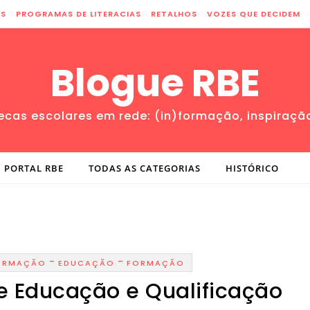
ES
PROGRAMAS DE LITERACIAS
RETALHOS
VOZES QUE DECIDEM
Blogue RBE
tecas escolares em rede: (in)formação, inspiraçã
PORTAL RBE
TODAS AS CATEGORIAS
HISTÓRICO
-
-
FORMAÇÃO
EDUCAÇÃO
FORMAÇÃO
e Educação e Qualificação