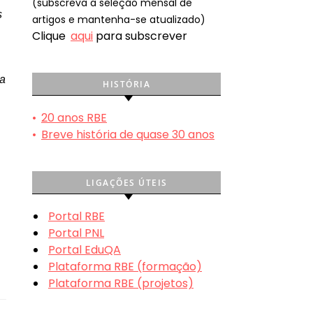
(subscreva a seleção mensal de
s
artigos e mantenha-se atualizado)
Clique
aqui
para subscrever
ra
HISTÓRIA
•
20 anos RBE
•
Breve história de quase 30 anos
LIGAÇÕES ÚTEIS
Portal RBE
Portal PNL
Portal EduQA
Plataforma RBE (formação)
Plataforma RBE (projetos)