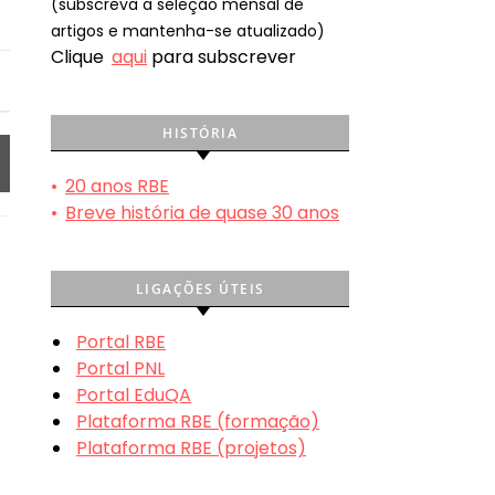
(subscreva a seleção mensal de
artigos e mantenha-se atualizado)
Clique
aqui
para subscrever
HISTÓRIA
•
20 anos RBE
•
Breve história de quase 30 anos
LIGAÇÕES ÚTEIS
Portal RBE
Portal PNL
Portal EduQA
Plataforma RBE (formação)
Plataforma RBE (projetos)