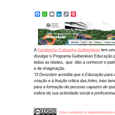
Facebook
WhatsApp
Email
LinkedIn
Copy
Pinterest
Link
Fundação Calouste Gulbenkian
A
tem uma
divulgar o Programa Gulbenkian Educação p
todas as idades, que dão a conhecer o patr
e de imaginação.
“O Descobrir acredita que a Educação para a
criação e à fruição crítica das Artes, mas 
para a formação de pessoas capazes de ques
esfera da sua actividade social e profissional