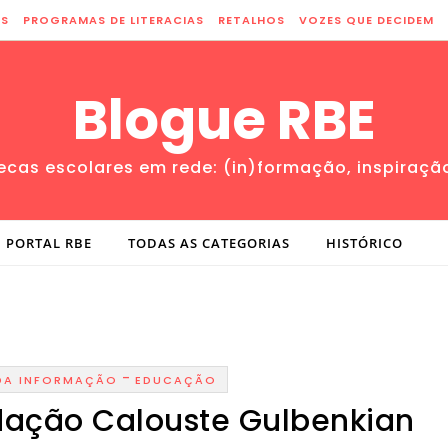
ES
PROGRAMAS DE LITERACIAS
RETALHOS
VOZES QUE DECIDEM
Blogue RBE
tecas escolares em rede: (in)formação, inspiraçã
PORTAL RBE
TODAS AS CATEGORIAS
HISTÓRICO
-
DA INFORMAÇÃO
EDUCAÇÃO
dação Calouste Gulbenkian