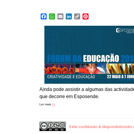
Facebook
WhatsApp
Email
LinkedIn
Copy
Pinterest
Link
Ainda pode assistir a algumas das activida
que decorre em Esposende.
>>
Ler mais