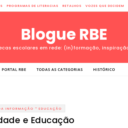
ES
PROGRAMAS DE LITERACIAS
RETALHOS
VOZES QUE DECIDEM
Blogue RBE
tecas escolares em rede: (in)formação, inspiraçã
PORTAL RBE
TODAS AS CATEGORIAS
HISTÓRICO
-
DA INFORMAÇÃO
EDUCAÇÃO
idade e Educação