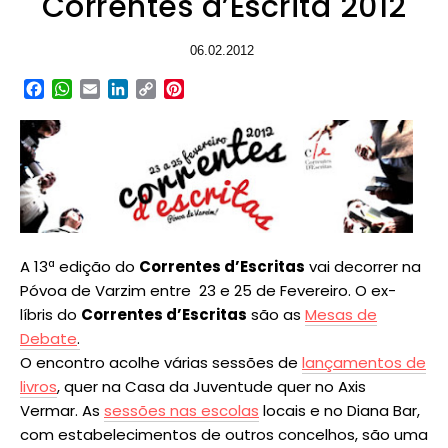
Correntes d’Escrita 2012
06.02.2012
Facebook
WhatsApp
Email
LinkedIn
Copy
Pinterest
Link
A 13ª edição do
Correntes d’Escritas
vai decorrer na
Póvoa de Varzim entre 23 e 25 de Fevereiro.
O ex-
líbris do
Correntes d’Escritas
são as
Mesas de
Debate
.
O encontro acolhe várias sessões de
lançamentos de
livros
, quer na Casa da Juventude quer no Axis
Vermar.
As
sessões nas escolas
locais e no Diana Bar,
com estabelecimentos de outros concelhos, são uma