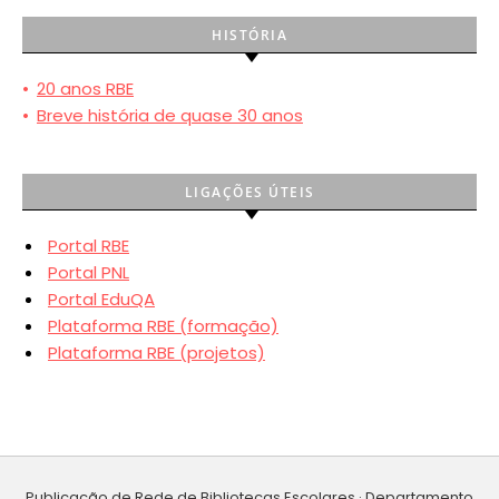
HISTÓRIA
•
20 anos RBE
•
Breve história de quase 30 anos
LIGAÇÕES ÚTEIS
Portal RBE
Portal PNL
Portal EduQA
Plataforma RBE (formação)
Plataforma RBE (projetos)
Publicação de Rede de Bibliotecas Escolares · Departamento