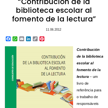
“Contribución de la
biblioteca escolar al
fomento de la lectura”
11.06.2012
Facebook
WhatsApp
Email
LinkedIn
Copy
Pinterest
Link
Contribución
de la biblioteca
escolar al
fomento de la
lectura
– um
livro de
referência para
o trabalho de
responsáveis