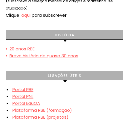
(subscreva a seleção mensal de artigos e mantenha-se
atualizado)
Clique
aqui
para subscrever
HISTÓRIA
•
20 anos RBE
•
Breve história de quase 30 anos
LIGAÇÕES ÚTEIS
Portal RBE
Portal PNL
Portal EduQA
Plataforma RBE (formação)
Plataforma RBE (projetos)