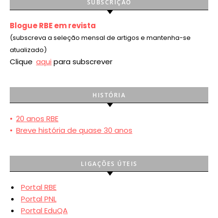
SUBSCRIÇÃO
Blogue RBE em revista
(subscreva a seleção mensal de artigos e mantenha-se
atualizado)
Clique
aqui
para subscrever
HISTÓRIA
•
20 anos RBE
•
Breve história de quase 30 anos
LIGAÇÕES ÚTEIS
Portal RBE
Portal PNL
Portal EduQA