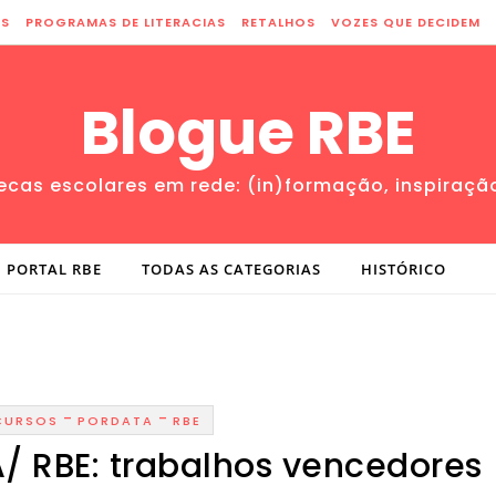
ES
PROGRAMAS DE LITERACIAS
RETALHOS
VOZES QUE DECIDEM
Blogue RBE
tecas escolares em rede: (in)formação, inspiraçã
PORTAL RBE
TODAS AS CATEGORIAS
HISTÓRICO
-
-
CURSOS
PORDATA
RBE
 RBE: trabalhos vencedores