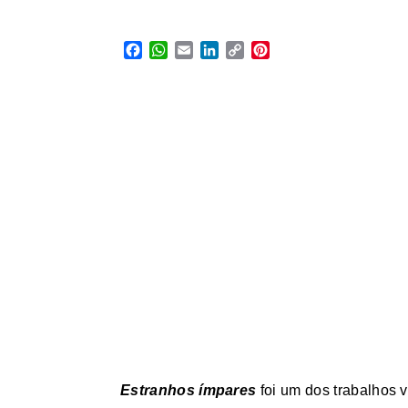
Facebook
WhatsApp
Email
LinkedIn
Copy
Pinterest
Link
Estranhos ímpares
foi um dos trabalho