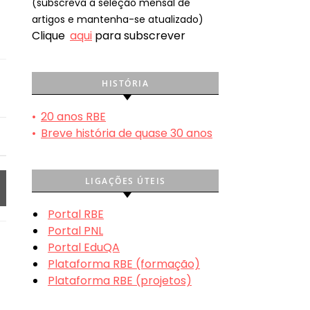
(subscreva a seleção mensal de
artigos e mantenha-se atualizado)
Clique
aqui
para subscrever
HISTÓRIA
•
20 anos RBE
•
Breve história de quase 30 anos
LIGAÇÕES ÚTEIS
Portal RBE
Portal PNL
Portal EduQA
Plataforma RBE (formação)
Plataforma RBE (projetos)