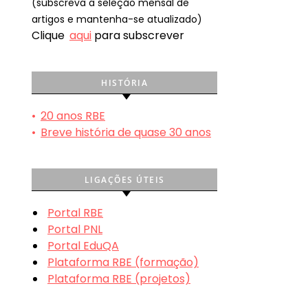
(subscreva a seleção mensal de
artigos e mantenha-se atualizado)
Clique
aqui
para subscrever
HISTÓRIA
•
20 anos RBE
•
Breve história de quase 30 anos
LIGAÇÕES ÚTEIS
Portal RBE
Portal PNL
Portal EduQA
Plataforma RBE (formação)
Plataforma RBE (projetos)