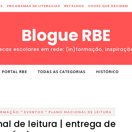
ES
PROGRAMAS DE LITERACIAS
RETALHOS
VOZES QUE DECIDEM
Blogue RBE
tecas escolares em rede: (in)formação, inspiraçã
PORTAL RBE
TODAS AS CATEGORIAS
HISTÓRICO
-
-
FORMAÇÃO
EVENTOS
PLANO NACIONAL DE LEITURA
l de leitura | entrega de