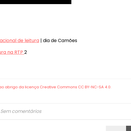
cional de leitura
| dia de Camões
tura na RTP
2
Sem comentários